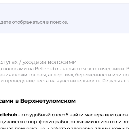
Применить
Сбросить
дете отображаться в поиске.
лугах / уходе за волосами
а волосами на Bellehub.ru являются эстетическими
ваниях кожи головы, аллергиях, беременности или 
 проведение теста на чувствительность. Результат з
осами в Верхнетуломском
ellehub
- это удобный способ найти мастера или салон
циалисты с портфолио работ, отзывами клиентов и в
льная причёска, но и забота о здоровье длины, кожи г