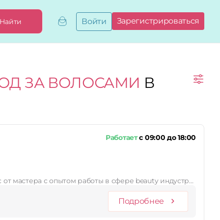
Зарегистрироваться
Войти
Найти
Добавить,
привязать
бизнес
Мой
ХОД ЗА ВОЛОСАМИ
В
бизнес
Запросы
на привязку
Сертификаты
Работает
с 09:00 до 18:00
с от мастера с опытом работы в сфере beauty индустр…
Подробнее