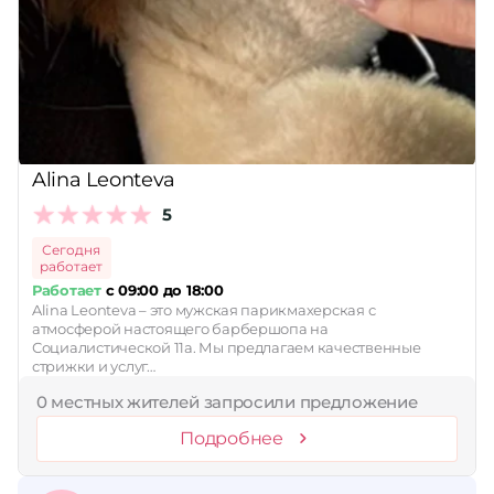
Сбросить
Alina Leonteva
5
Сегодня
работает
Работает
с 09:00 до 18:00
Alina Leonteva – это мужская парикмахерская с
атмосферой настоящего барбершопа на
Социалистической 11а. Мы предлагаем качественные
стрижки и услуг…
0 местных жителей запросили предложение
Подробнее