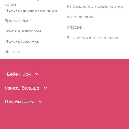
телом
Инъекционная косметология
Мужская диодная эпиляция
Косметология
Бритье головы
Массаж
Эпиляция лазером
Эстетическая косметология
Мужская стрижка
Массаж
«Belle Hub»
О проекте
Узнать больше
Миссия
Наша команда
BelleHub для вас
Для бизнеса
Пользовательское соглашение
Вопросы и ответы
Согласие на обработку данных
Наш блог
BelleHub для бизнеса
Политика использования cookie
Покрытие рынка
Добавить бизнес