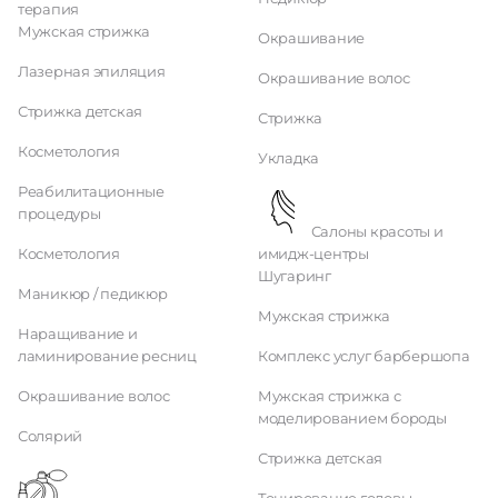
терапия
Мужская стрижка
Окрашивание
Лазерная эпиляция
Окрашивание волос
Стрижка детская
Стрижка
Косметология
Укладка
Реабилитационные
процедуры
Салоны красоты и
Косметология
имидж-центры
Шугаринг
Маникюр / педикюр
Мужская стрижка
Наращивание и
ламинирование ресниц
Комплекс услуг барбершопа
Окрашивание волос
Мужская стрижка с
моделированием бороды
Солярий
Стрижка детская