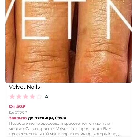
Velvet Nails
4
От 50₽
До 2700₽
Закрыто
до пятницы, 09:00
Позаботиться о здоровье и красоте ногтей мечтают
многие. Салон красоты Velvet Nails предлагает Вам
профессиональный маникюр и педикюр, который под…