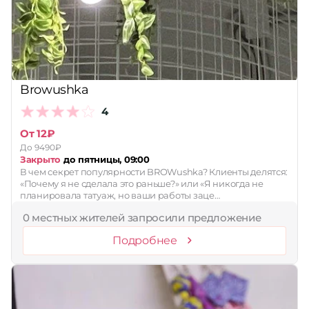
Browushka
4
От 12₽
До 9490₽
Закрыто
до пятницы, 09:00
В чем секрет популярности BROWushka? Клиенты делятся:
«Почему я не сделала это раньше?» или «Я никогда не
планировала татуаж, но ваши работы заце…
0 местных жителей запросили предложение
Подробнее