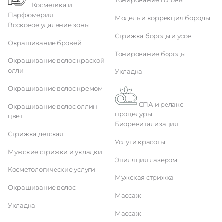
Тонирование головы
Косметика и
Парфюмерия
Модель и коррекция бороды
Восковое удаление зоны
Стрижка бороды и усов
Окрашивание бровей
Тонирование бороды
Окрашивание волос краской
олли
Укладка
Окрашивание волос кремом
СПА и релакс-
Окрашивание волос оллин
процедуры
цвет
Биоревитализация
Стрижка детская
Услуги красоты
Мужские стрижки и укладки
Эпиляция лазером
Косметологические услуги
Мужская стрижка
Окрашивание волос
Массаж
Укладка
Массаж