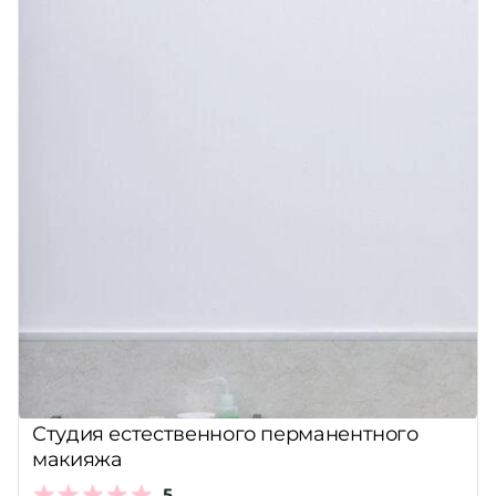
Студия естественного перманентного
макияжа
5