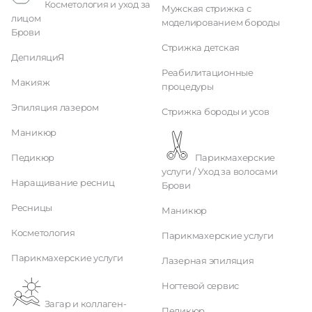
Косметология и уход за
Мужская стрижка с
лицом
моделированием бороды
Брови
Стрижка детская
ДепиляциЯ
Реабилитационные
Макияж
процедуры
Эпиляция лазером
Стрижка бороды и усов
Маникюр
Педикюр
Парикмахерские
услуги / Уход за волосами
Наращивание ресниц
Брови
Ресницы
Маникюр
Косметология
Парикмахерские услуги
Парикмахерские услуги
Лазерная эпиляция
Ногтевой сервис
Загар и коллаген-
Педикюр