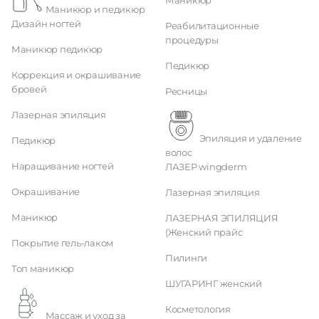
Маникюр
Маникюр и педикюр
Дизайн ногтей
Реабилитационные
процедуры
Маникюр педикюр
Педикюр
Коррекция и окрашивание
бровей
Ресницы
Лазерная эпиляция
Эпиляция и удаление
Педикюр
волос
Наращивание ногтей
ЛАЗЕР wingderm
Окрашивание
Лазерная эпиляция
Маникюр
ЛАЗЕРНАЯ ЭПИЛЯЦИЯ
(Женский прайс
Покрытие гель-лаком
Пилинги
Топ маникюр
ШУГАРИНГ женский
Косметология
Массаж и уход за