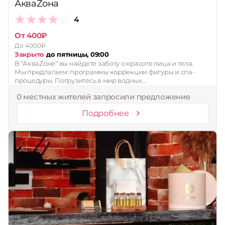
АкваZона
4
От 400₽
До 4000₽
Закрыто
до пятницы, 09:00
В "АкваZоне" вы найдете заботу о красоте лица и тела.
Мы предлагаем: программы коррекции фигуры и спа-
процедуры. Погрузитесь в мир водных…
0 местных жителей запросили предложение
Подробнее