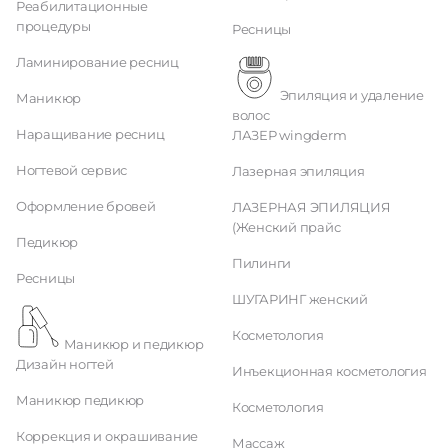
Реабилитационные
процедуры
Ресницы
Ламинирование ресниц
Эпиляция и удаление
Маникюр
волос
Наращивание ресниц
ЛАЗЕР wingderm
Ногтевой сервис
Лазерная эпиляция
Оформление бровей
ЛАЗЕРНАЯ ЭПИЛЯЦИЯ
(Женский прайс
Педикюр
Пилинги
Ресницы
ШУГАРИНГ женский
Косметология
Маникюр и педикюр
Дизайн ногтей
Инъекционная косметология
Маникюр педикюр
Косметология
Коррекция и окрашивание
Массаж