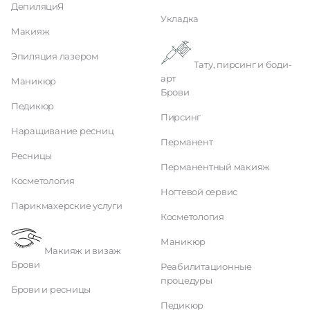
ДепиляциЯ
Укладка
Макияж
Эпиляция лазером
Тату, пирсинг и боди-
арт
Маникюр
Брови
Педикюр
Пирсинг
Наращивание ресниц
Перманент
Ресницы
Перманентный макияж
Косметология
Ногтевой сервис
Парикмахерские услуги
Косметология
Маникюр
Макияж и визаж
Брови
Реабилитационные
процедуры
Брови и ресницы
Педикюр