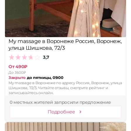
Принимает сертификаты
Применить
Сбросить
My massage в Воронеже Россия, Воронеж,
улица Шишкова, 72/3
3,7
От 490₽
До 3600₽
Закрыто
до пятницы, 09:00
My massage в Воронеже по адресу Россия, Воронеж, улица
Шишкова, 72/3. Читайте отзывы, смотрите рейтинг и
записывайтесь онлайн.
0 местных жителей запросили предложение
Подробнее