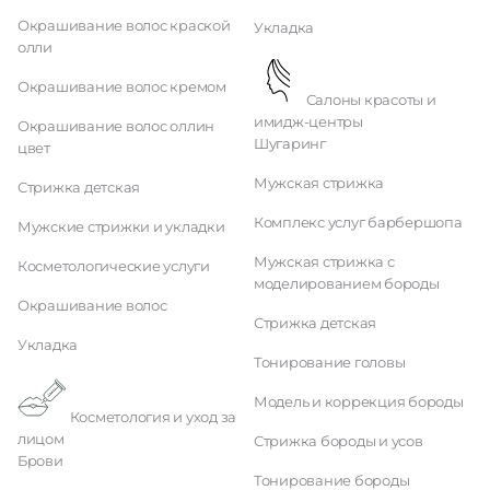
Окрашивание волос краской
Укладка
олли
Окрашивание волос кремом
Салоны красоты и
имидж-центры
Окрашивание волос оллин
Шугаринг
цвет
Мужская стрижка
Стрижка детская
Комплекс услуг барбершопа
Мужские стрижки и укладки
Мужская стрижка с
Косметологические услуги
моделированием бороды
Окрашивание волос
Стрижка детская
Укладка
Тонирование головы
Модель и коррекция бороды
Косметология и уход за
лицом
Стрижка бороды и усов
Брови
Тонирование бороды