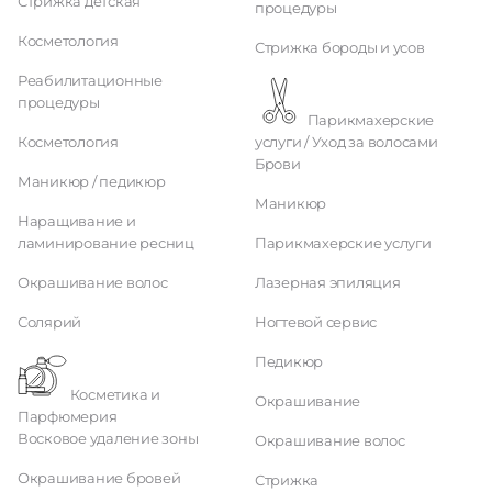
Стрижка детская
процедуры
Косметология
Стрижка бороды и усов
Реабилитационные
процедуры
Парикмахерские
Косметология
услуги / Уход за волосами
Брови
Маникюр / педикюр
Маникюр
Наращивание и
ламинирование ресниц
Парикмахерские услуги
Окрашивание волос
Лазерная эпиляция
Солярий
Ногтевой сервис
Педикюр
Косметика и
Окрашивание
Парфюмерия
Восковое удаление зоны
Окрашивание волос
Окрашивание бровей
Стрижка