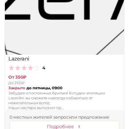
Lazerani
4
От 350₽
До 2100₽
Закрыто
до пятницы, 09:00
Забудьте о постоянных бритьях! В студии эпиляции
LazerAni вы сможете навсегда избавиться от
нежелательных волос.
Наши мастера выполнят пр…
0 местных жителей запросили предложение
Подробнее