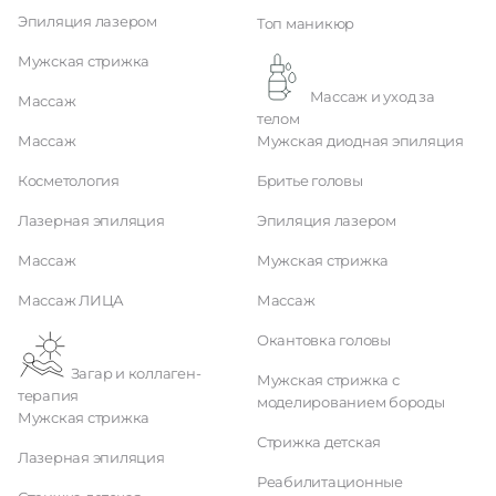
Эпиляция лазером
Топ маникюр
Мужская стрижка
Массаж и уход за
Массаж
телом
Массаж
Мужская диодная эпиляция
Косметология
Бритье головы
Лазерная эпиляция
Эпиляция лазером
Массаж
Мужская стрижка
Массаж ЛИЦА
Массаж
Окантовка головы
Загар и коллаген-
Мужская стрижка с
терапия
моделированием бороды
Мужская стрижка
Стрижка детская
Лазерная эпиляция
Реабилитационные