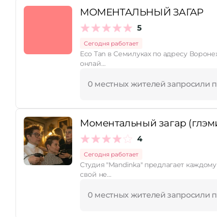
МОМЕНТАЛЬНЫЙ ЗАГАР
5
Сегодня работает
Eco Tan в Семилуках по адресу Воронеж
онлай…
0 местных жителей запросили 
Моментальный загар (глэм
4
Сегодня работает
Студия "Mandinka" предлагает каждому желающему получить красивый бронзовый оттенок кожи без вредного воздействия солнца и соляриев. Создайте
свой не…
0 местных жителей запросили 