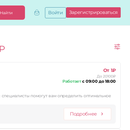
Зарегистрироваться
Войти
Найти
Добавить,
привязать
бизнес
Мой
Р
бизнес
Запросы
на привязку
Сертификаты
От 1₽
До 20100₽
Работает
с 09:00 до 18:00
Подробнее