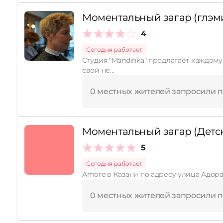
Моментальный загар (глэм
4
Сегодня работает
Студия "Mandinka" предлагает каждому желающему получить красивый бронзовый оттенок кожи без вредного воздействия солнца и соляриев. Создайте
свой не…
0 местных жителей запросили 
Моментальный загар (Детс
5
Сегодня работает
Amore в Казани по адресу улица Адора
0 местных жителей запросили 