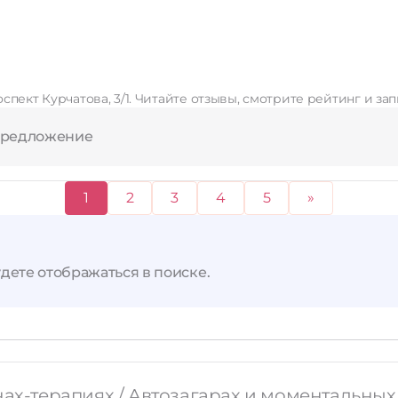
спект Курчатова, 3/1. Читайте отзывы, смотрите рейтинг и за
предложение
1
2
3
4
5
»
дете отображаться в поиске.
нах-терапиях / Автозагарах и моментальных