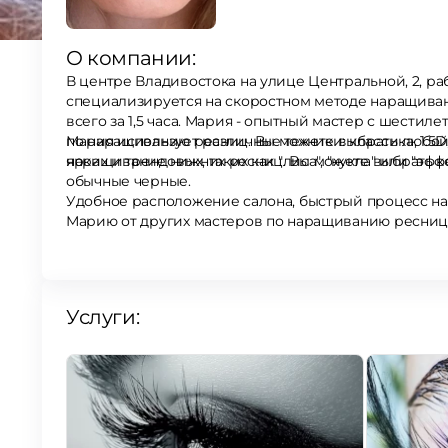
О компании:
В центре Владивостока на улице Центральной, 2, раб
специализируется на скоростном методе наращиван
всего за 1,5 часа. Мария - опытный мастер с шести
по наращиванию ресниц. Вы можете выбрать любой о
Мария использует различные техники: классика, 1.5D
ярких и трендовых, таких как "лиса", "кукла" или "эфф
наращивание нижних ресниц. Вы можете выбрать к
обычные черные.
Удобное расположение салона, быстрый процесс нар
Марию от других мастеров по наращиванию ресниц 
Услуги: