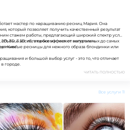
отает мастер по наращиванию ресниц Мария. Она
ия, который позволяет получить качественный результат
летним стажем работы, предлагающий широкий спектр услуг
бъём и изгиб, а также эффект: от натуральных до самых
, 2D, 3D, 3.5D, гиппербоем и может выполнить
ект Ким".
оричневые ресницы для нежного образа блондинки или
ащивания и большой выбор услуг - это то, что отличает
в городе.
ЧИТАТЬ ПОЛНОСТЬЮ
Все услуги
11