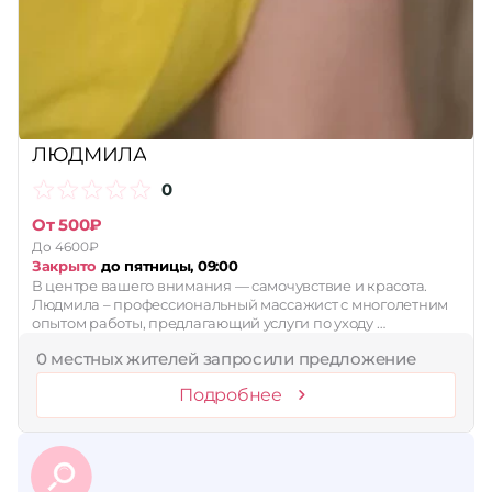
Принимает сертификаты
Применить
Сбросить
ЛЮДМИЛА
0
От 500₽
До 4600₽
Закрыто
до пятницы, 09:00
В центре вашего внимания — самочувствие и красота.
Людмила – профессиональный массажист с многолетним
опытом работы, предлагающий услуги по уходу …
0 местных жителей запросили предложение
Подробнее