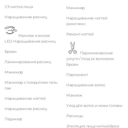
УЗ чистка лица
Маникюр
Наращивание ресниц
Наращивание ногтей
(комплекс
Ремонт ногтей
Макияж и визаж
LED Наращивание ресниц
Брови
Парикмахерские
услуги / Уход за волосами
Ламинирование ресниц
Брови
Маникюр
Перманент
Маникюр с покрытием гель-
Наращивание волос
лак
Макияж
Наращивание ногтей
Уход для волос и кожи головы
Наращивание ресниц
Ресницы
Педикюр
Эпиляция лица ниткой/воск