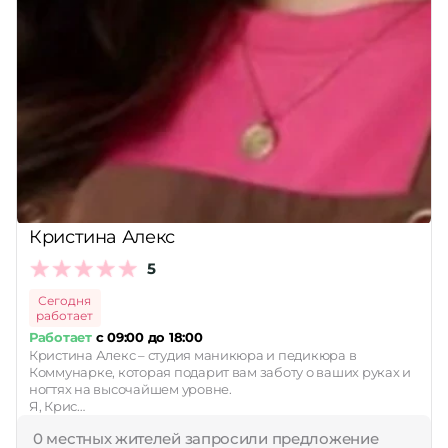
Кристина Алекс
5
Сегодня
работает
Работает
с 09:00 до 18:00
Кристина Алекс – студия маникюра и педикюра в
Коммунарке, которая подарит вам заботу о ваших руках и
ногтях на высочайшем уровне.
Я, Крис…
0 местных жителей запросили предложение