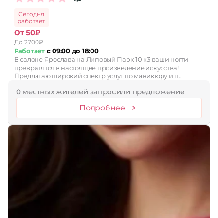
Сегодня
работает
От 50₽
До 2700₽
Работает
с 09:00 до 18:00
В салоне Ярослава на Липовый Парк 10 к3 ваши ногти
превратятся в настоящее произведение искусства!
Предлагаю широкий спектр услуг по маникюру и п…
0 местных жителей запросили предложение
Подробнее