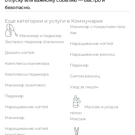
отпуску или важному событию — быстро и
безопасно.
Еще категории и услуги в Коммунарке
Маникюр с покрытием гель-
лак
Маникюр и педикюр
Экспресс педикюр (пальчики
Наращивание ногтей
Дизайн ногтей
Наращивание ресниц
Комплексы маникюра
Педикюр
Комплексы педикюра
Снятие ресниц
Маникюр (комплекс
Уход за лицом
Педикюр
Наращивание ногтей
Массаж и уход за
телом
Маникюр
Массаж
Наращивание ногтей
(комплекс