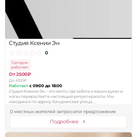
Принимает сертификаты
Применить
Сбросить
Студия Ксении Эн
0
Сегодня
работает
От 2500₽
До 4100₽
Работает
с 09:00 до 18:00
Студия Ксении Эн – это место, где забота о ваших руках и
ногах перерастает в настоящий ритуал красоты. Мы
находимся по адресу Бачуринская улица, …
0 местных жителей запросили предложение
Подробнее