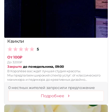
Квикли
5
От 100₽
До 3200₽
Закрыто
до понедельника, 09:00
В Королёве вас ждет лучшая студия красоты.
Мы предлагаем широкий спектр услуг: от классического
маникюра и педикюра до креативных дизайно…
0 местных жителей запросили предложение
Подробнее