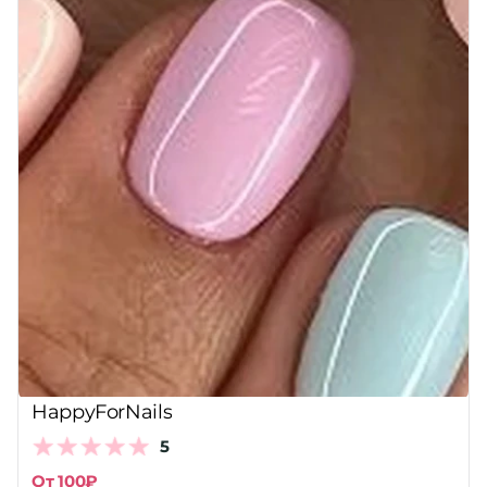
HappyForNails
5
От 100₽