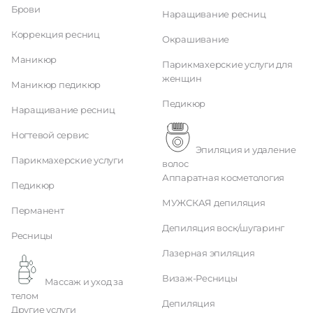
Брови
Наращивание ресниц
Коррекция ресниц
Окрашивание
Маникюр
Парикмахерские услуги для
женщин
Маникюр педикюр
Педикюр
Наращивание ресниц
Ногтевой сервис
Эпиляция и удаление
Парикмахерские услуги
волос
Аппаратная косметология
Педикюр
МУЖСКАЯ депиляция
Перманент
Депиляция воск/шугаринг
Ресницы
Лазерная эпиляция
Визаж-Ресницы
Массаж и уход за
телом
Депиляция
Другие услуги