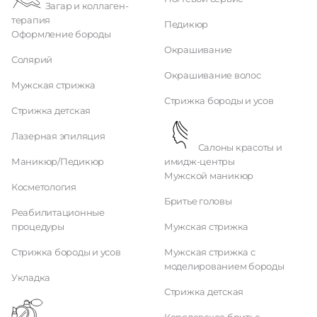
Загар и коллаген-
терапия
Педикюр
Оформление бороды
Окрашивание
Солярий
Окрашивание волос
Мужская стрижка
Стрижка бороды и усов
Стрижка детская
Лазерная эпиляция
Салоны красоты и
Маникюр/Педикюр
имидж-центры
Мужской маникюр
Косметология
Бритье головы
Реабилитационные
процедуры
Мужская стрижка
Стрижка бороды и усов
Мужская стрижка с
моделированием бороды
Укладка
Стрижка детская