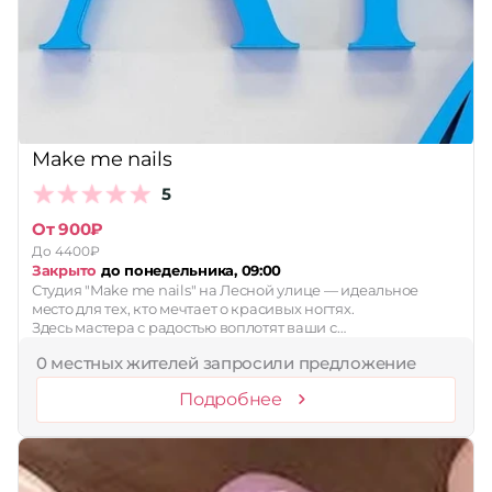
Make me nails
5
От 900₽
До 4400₽
Закрыто
до понедельника, 09:00
Студия "Make me nails" на Лесной улице — идеальное
место для тех, кто мечтает о красивых ногтях.
Здесь мастера с радостью воплотят ваши с…
0 местных жителей запросили предложение
Подробнее