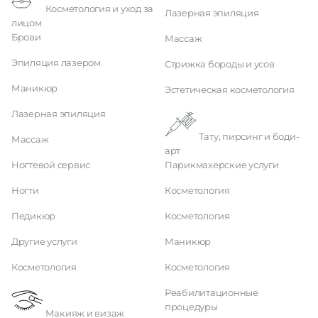
Косметология и уход за
Лазерная эпиляция
лицом
Брови
Массаж
Эпиляция лазером
Стрижка бороды и усов
Маникюр
Эстетическая косметология
Лазерная эпиляция
Тату, пирсинг и боди-
Массаж
арт
Ногтевой сервис
Парикмахерские услуги
Ногти
Косметология
Педикюр
Косметология
Другие услуги
Маникюр
Косметология
Косметология
Реабилитационные
процедуры
Макияж и визаж