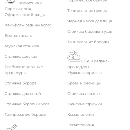
Королевское бритье
Косметика и
Парфюмерия
Тонирование головы
Оформление бороды
Черная маска для лица
Камуфляж седины волос
Стрижка бороды и усов
Бритье головы
Тонирование бороды
Мужская стрижка
Стрижка детская
СПА и релакс-
Реабилитационные
процедуры
процедуры
Мужская стрижка
Стрижка борода
Брови и ресницы
Стрижка для детей
Стрижка детская
Стрижка бороды и усов
Женские стрижки
Тонирование бороды
Косметология
Косметология