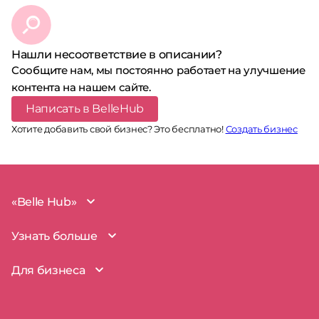
Нашли несоответствие в описании?
Сообщите нам, мы постоянно работает на улучшение
контента на нашем сайте.
Написать в BelleHub
Хотите добавить свой бизнес? Это бесплатно!
Создать бизнес
«Belle Hub»
О проекте
Узнать больше
Миссия
Наша команда
BelleHub для вас
Для бизнеса
Пользовательское соглашение
Вопросы и ответы
Согласие на обработку данных
Наш блог
BelleHub для бизнеса