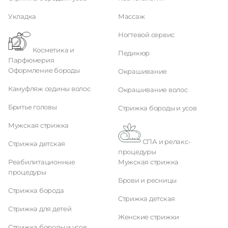
Укладка
Массаж
Ногтевой сервис
Косметика и
Педикюр
Парфюмерия
Оформление бороды
Окрашивание
Камуфляж седины волос
Окрашивание волос
Бритье головы
Стрижка бороды и усов
Мужская стрижка
СПА и релакс-
Стрижка детская
процедуры
Реабилитационные
Мужская стрижка
процедуры
Брови и ресницы
Стрижка борода
Стрижка детская
Стрижка для детей
Женские стрижки
Стрижка бороды и усов