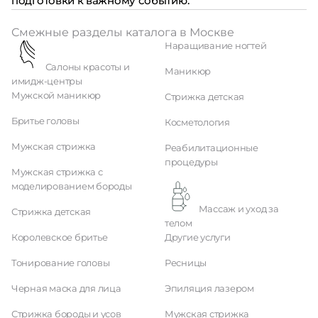
подготовки к важному событию.
Смежные разделы каталога в Москве
Наращивание ногтей
Салоны красоты и
Маникюр
имидж-центры
Мужской маникюр
Стрижка детская
Бритье головы
Косметология
Мужская стрижка
Реабилитационные
процедуры
Мужская стрижка с
моделированием бороды
Массаж и уход за
Стрижка детская
телом
Королевское бритье
Другие услуги
Тонирование головы
Ресницы
Черная маска для лица
Эпиляция лазером
Стрижка бороды и усов
Мужская стрижка