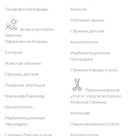
Тонирование бороды
Массаж
Ногтевой сервис
Загар и коллаген-
Стрижка детская
терапия
Оформление бороды
Косметология
Солярий
Реабилитационные
процедуры
Мужская стрижка
Стрижка бороды и усов
Стрижка детская
Лазерная эпиляция
Парикмахерские
Маникюр/Педикюр
услуги / Уход за волосами
Мужская стрижка
Косметология
Маникюр
Реабилитационные
процедуры
Парикмахерские услуги
Стрижка бороды и усов
Косметология