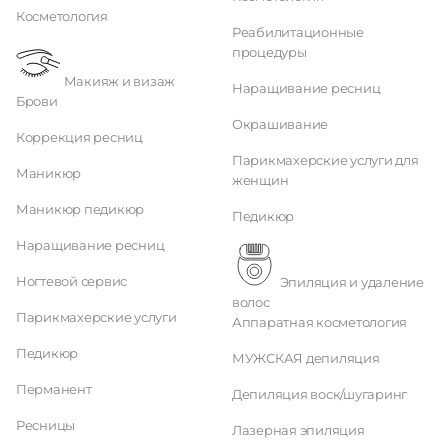
Косметология
Реабилитационные
процедуры
Макияж и визаж
Наращивание ресниц
Брови
Окрашивание
Коррекция ресниц
Парикмахерские услуги для
Маникюр
женщин
Маникюр педикюр
Педикюр
Наращивание ресниц
Ногтевой сервис
Эпиляция и удаление
волос
Парикмахерские услуги
Аппаратная косметология
Педикюр
МУЖСКАЯ депиляция
Перманент
Депиляция воск/шугаринг
Ресницы
Лазерная эпиляция