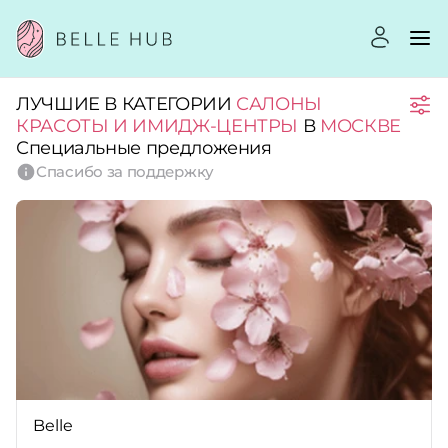
ЛУЧШИЕ В КАТЕГОРИИ
САЛОНЫ
Город:
КРАСОТЫ И ИМИДЖ-ЦЕНТРЫ
В
МОСКВЕ
Специальные предложения
Спасибо за поддержку
Категории:
Услуги:
Рейтинг:
Стоимость услуг:
Belle