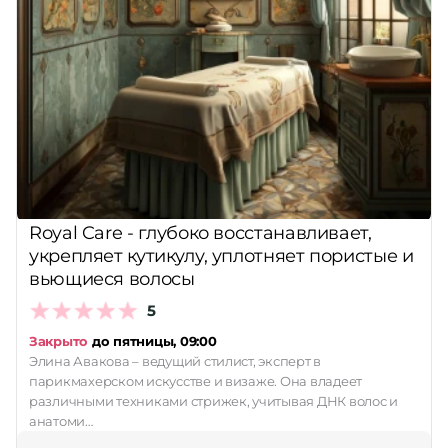
Royal Care - глубоко восстанавливает,
укрепляет кутикулу, уплотняет пористые и
вьющиеся волосы
5
Закрыто
до пятницы, 09:00
Элина Авакова – ведущий стилист, эксперт в
парикмахерском искусстве и визаже. Она владеет
различными техниками стрижек, учитывая ДНК волос и
анатоми…