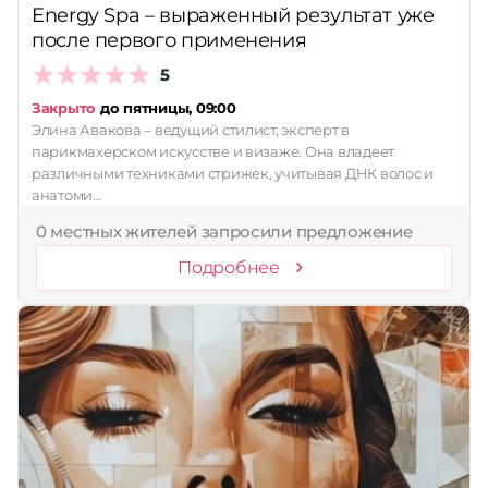
Energy Spa – выраженный результат уже
после первого применения
5
Закрыто
до пятницы, 09:00
Элина Авакова – ведущий стилист, эксперт в
парикмахерском искусстве и визаже. Она владеет
различными техниками стрижек, учитывая ДНК волос и
анатоми…
0 местных жителей запросили предложение
Подробнее