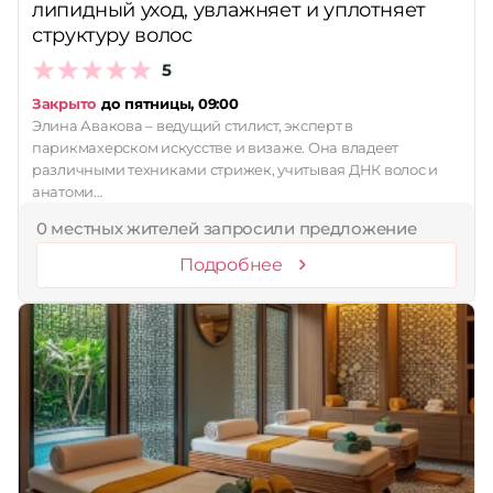
липидный уход, увлажняет и уплотняет
структуру волос
Принимает сертификаты
Применить
5
Закрыто
до пятницы, 09:00
Сбросить
Элина Авакова – ведущий стилист, эксперт в
парикмахерском искусстве и визаже. Она владеет
различными техниками стрижек, учитывая ДНК волос и
анатоми…
0 местных жителей запросили предложение
Подробнее