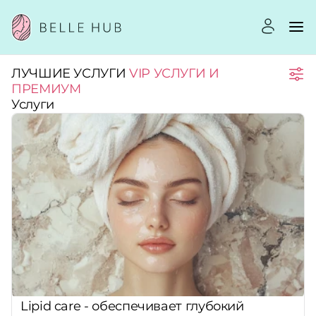
ЛУЧШИЕ УСЛУГИ
VIP УСЛУГИ И
Город:
ПРЕМИУМ
Услуги
Категории:
Услуги:
Рейтинг:
Стоимость услуг:
Lipid care - обеспечивает глубокий