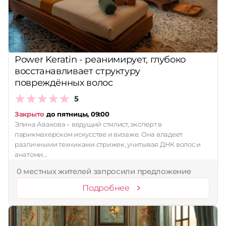
Power Keratin - реанимирует, глубоко
восстанавливает структуру
повреждённых волос
5
Закрыто
до пятницы, 09:00
Элина Авакова – ведущий стилист, эксперт в
парикмахерском искусстве и визаже. Она владеет
различными техниками стрижек, учитывая ДНК волос и
анатоми…
0 местных жителей запросили предложение
Подробнее