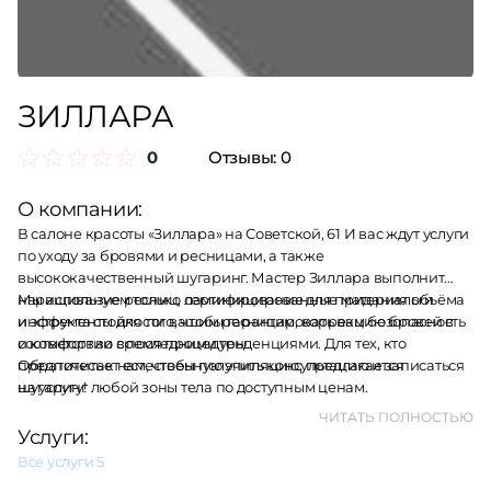
ЗИЛЛАРА
0
Отзывы:
0
О компании:
В салоне красоты «Зиллара» на Советской, 61 И вас ждут услуги
по уходу за бровями и ресницами, а также
высококачественный шугаринг. Мастер Зиллара выполнит
наращивание ресниц, ламинирование для придания объёма
Мы используем только сертифицированные материалы и
и эффекта стойкости вашим ресницам, коррекцию бровей в
инструменты для того, чтобы гарантировать вам безопасность
соответствии с последними тенденциями. Для тех, кто
и комфорт во время процедуры.
предпочитает естественную эпиляцию, предлагается
Обратитесь к нам, чтобы получить консультацию и записаться
шугаринг любой зоны тела по доступным ценам.
на услугу!
ЧИТАТЬ ПОЛНОСТЬЮ
Услуги:
Все услуги
5