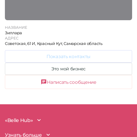
НАЗВАНИЕ
Зиллара
АДРЕС
Советская, 61 И, Красный Кут, Самарская область
Показать контакты
Это мой бизнес
Написать сообщение
«Belle Hub»
О проекте
Узнать больше