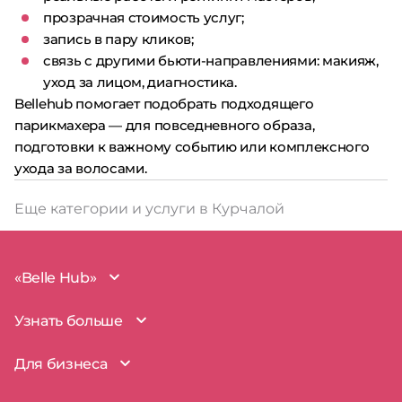
прозрачная стоимость услуг;
запись в пару кликов;
связь с другими бьюти-направлениями: макияж,
уход за лицом, диагностика.
Bellehub помогает подобрать подходящего
парикмахера — для повседневного образа,
подготовки к важному событию или комплексного
ухода за волосами.
Еще категории и услуги в Курчалой
«Belle Hub»
О проекте
Узнать больше
Миссия
Наша команда
BelleHub для вас
Для бизнеса
Пользовательское соглашение
Вопросы и ответы