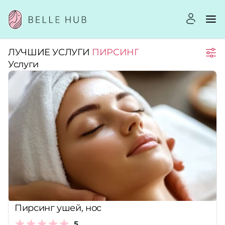
ЛУЧШИЕ УСЛУГИ
ПИРСИНГ
Город:
Услуги
Категории:
Услуги:
Рейтинг:
Стоимость услуг:
Пирсинг ушей, нос
5