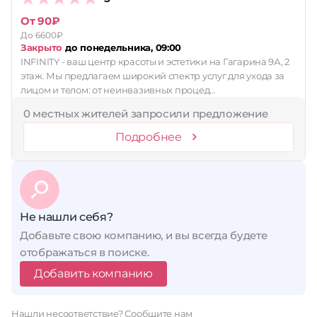
От 90₽
Принимает сертификаты
До 6600₽
Применить
Закрыто
до понедельника, 09:00
INFINITY - ваш центр красоты и эстетики на Гагарина 9А, 2
Сбросить
этаж. Мы предлагаем широкий спектр услуг для ухода за
лицом и телом: от неинвазивных процед…
0 местных жителей запросили предложение
Подробнее
Не нашли себя?
Добавьте свою компанию, и вы всегда будете
отображаться в поиске.
Добавить компанию
Нашли несоответствие?
Сообщите нам