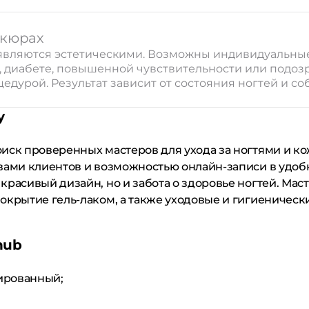
икюрах
u являются эстетическими. Возможны индивидуальны
и, диабете, повышенной чувствительности или подо
цедурой. Результат зависит от состояния ногтей и 
у
оиск проверенных мастеров для ухода за ногтями и к
вами клиентов и возможностью онлайн-записи в удоб
красивый дизайн, но и забота о здоровье ногтей. Мас
окрытие гель-лаком, а также уходовые и гигиеническ
hub
ированный;