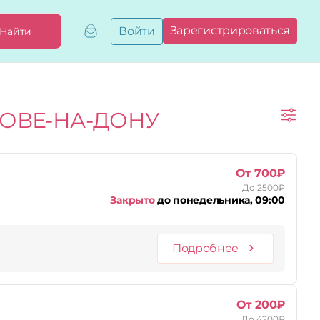
Зарегистрироваться
Войти
Найти
Добавить,
привязать
бизнес
Мой
ОВЕ-НА-ДОНУ
бизнес
Запросы
на привязку
Сертификаты
От 700₽
До 2500₽
Закрыто
до понедельника, 09:00
Подробнее
От 200₽
До 4200₽