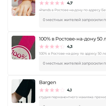
4,7
4hands в Ростове-на-дону по адресу Бе
Принимает сертификаты
0 местных жителей запросили 
100% в Ростове-на-дону 50 л
4,3
100% в Ростове-на-дону по адресу 50 л
0 местных жителей запросили 
Bargen
4,1
студия перманентного макияжа преми