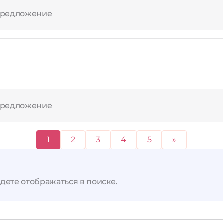
предложение
предложение
1
2
3
4
5
»
дете отображаться в поиске.