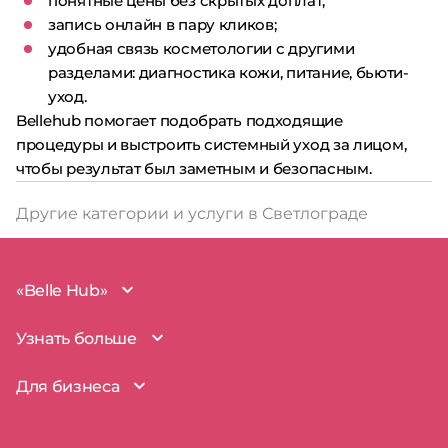
понятные цены без скрытых доплат;
запись онлайн в пару кликов;
удобная связь косметологии с другими
разделами: диагностика кожи, питание, бьюти-
уход.
Bellehub помогает подобрать подходящие
процедуры и выстроить системный уход за лицом,
чтобы результат был заметным и безопасным.
Другие категории и услуги в Светлограде
«Belle Hub»
О проекте
Узнать больше
Миссия
Наша команда
BelleHub для вас
Для бизнеса
Пользовательское соглашение
Вопросы и ответы
Согласие на обработку данных
Наш блог
BelleHub для бизнеса