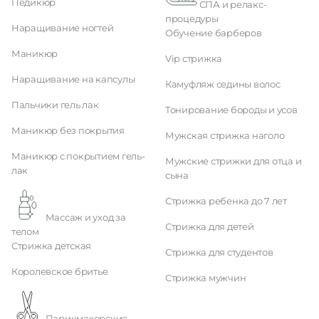
Педикюр
СПА и релакс-
процедуры
Наращивание ногтей
Обучение барберов
Маникюр
Vip стрижка
Наращивание на капсулы
Камуфляж седины волос
Пальчики гель лак
Тонирование бороды и усов
Маникюр без покрытия
Мужская стрижка наголо
Маникюр с покрытием гель-
Мужские стрижки для отца и
лак
сына
Стрижка ребенка до 7 лет
Массаж и уход за
Стрижка для детей
телом
Стрижка детская
Стрижка для студентов
Королевское бритье
Стрижка мужчин
Парикмахерские